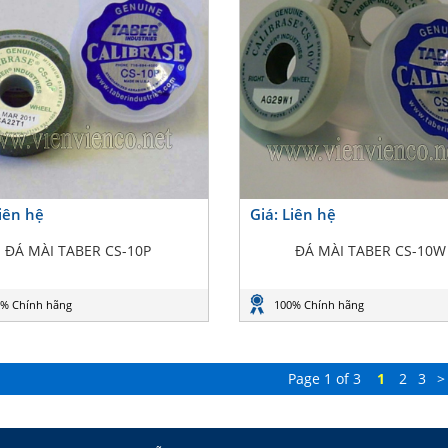
Liên hệ
Giá: Liên hệ
ĐÁ MÀI TABER CS-10P
ĐÁ MÀI TABER CS-10W
% Chính hãng
100% Chính hãng
Page 1 of 3
1
2
3
>