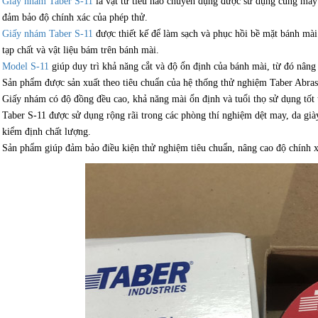
Giấy nhám Taber S-11
là vật tư tiêu hao chuyên dụng được sử dụng cùng máy
đảm bảo độ chính xác của phép thử.
Giấy nhám Taber S-11
được thiết kế để làm sạch và phục hồi bề mặt bánh mài 
tạp chất và vật liệu bám trên bánh mài.
Model S-11
giúp duy trì khả năng cắt và độ ổn định của bánh mài, từ đó nâng 
Sản phẩm được sản xuất theo tiêu chuẩn của hệ thống thử nghiệm Taber Abras
Giấy nhám có độ đồng đều cao, khả năng mài ổn định và tuổi thọ sử dụng tốt 
Taber S-11 được sử dụng rộng rãi trong các phòng thí nghiệm dệt may, da giày
kiểm định chất lượng.
Sản phẩm giúp đảm bảo điều kiện thử nghiệm tiêu chuẩn, nâng cao độ chính x