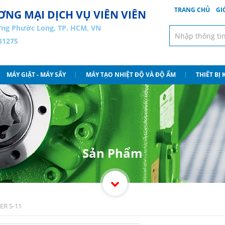
TRANG CHỦ
GI
NG MẠI DỊCH VỤ VIÊN VIÊN
ng Phước Long, TP. HCM, VN
31275
MÁY GIẶT - MÁY SẤY
MÁY TẠO NHIỆT ĐỘ VÀ ĐỘ ẨM
THIẾT BỊ
Sản Phẩm
ER S-11