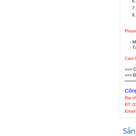
Phươn
- M
- Tại
Cam k
==> C
==> Đ
=====
Công
Địa c
ĐT: 0
Email
Sản