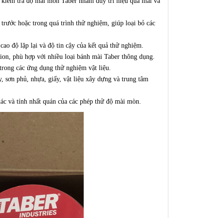
 kiểm tra độ mài mòn Taber nhằm duy trì hiệu quả mài và
trước hoặc trong quá trình thử nghiệm, giúp loại bỏ các
cao độ lặp lại và độ tin cậy của kết quả thử nghiệm.
ion, phù hợp với nhiều loại bánh mài Taber thông dụng.
trong các ứng dụng thử nghiệm vật liệu.
, sơn phủ, nhựa, giấy, vật liệu xây dựng và trung tâm
ác và tính nhất quán của các phép thử độ mài mòn.