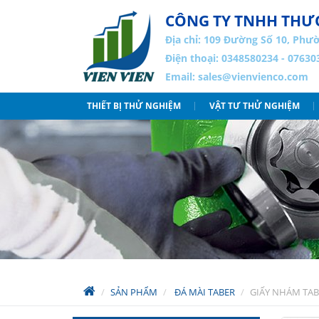
CÔNG TY TNHH THƯƠ
Địa chỉ:
109 Đường Số 10, Phườ
Điện thoại: 0348580234 - 07630
Email:
sales@vienvienco.com
THIẾT BỊ THỬ NGHIỆM
VẬT TƯ THỬ NGHIỆM
SẢN PHẨM
ĐÁ MÀI TABER
GIẤY NHÁM TAB