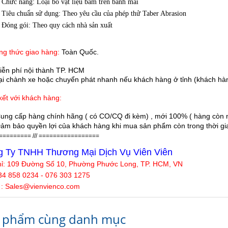
Chức năng: Loại bỏ vật liệu bám trên bánh mài
Tiêu chuẩn sử dụng: Theo yêu cầu của phép thử Taber Abrasion
Đóng gói: Theo quy cách nhà sản xuất
g thức giao hàng:
Toàn Quốc.
iễn phí nội thành TP. HCM
 chành xe hoặc chuyển phát nhanh nếu khách hàng ở tỉnh (khách hàn
ết với khách hàng:
ung cấp hàng chính hãng ( có CO/CQ đi kèm) , mới 100% ( hàng còn n
ảm bảo quyền lợi của khách hàng khi mua sản phẩm còn trong thời gian
========= /// =================
 Ty TNHH Thương Mại Dịch Vụ Viên Viên
hỉ: 109 Đường Số 10, Phường Phước Long, TP. HCM, VN
34 858 0234 - 076 303 1275
 : Sales@
vienvienco
.com
 phẩm cùng danh mục