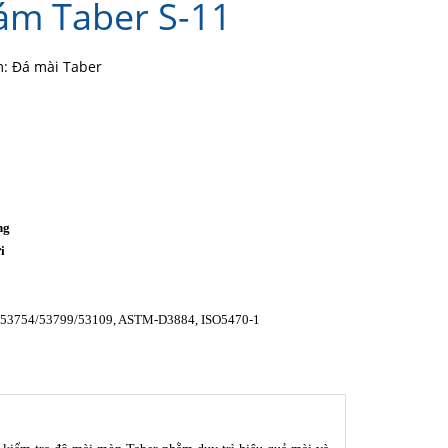
ám Taber S-11
: Đá mài Taber
ng
i
o
53754/53799/53109, ASTM-D3884, ISO5470-1