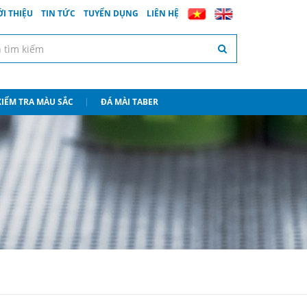
ỚI THIỆU
TIN TỨC
TUYỂN DỤNG
LIÊN HỆ
 KIỂM TRA MÀU SẮC
ĐÁ MÀI TABER