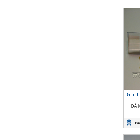
Giá: 
ĐÁ 
100