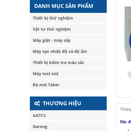
DANH MỤC SẢN PHẨM
Thiết bị thử nghiệm
Vật tư thử nghiệm
Máy giặt - máy sấy
Máy tạo nhiệt độ và độ ẩm
Thiết bị kiểm tra màu sắc
Máy test nút
Đá mài Taber
THƯƠNG HIỆU
Thông
AATCC
Đặc đ
Darong