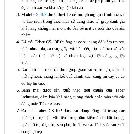
mòn nhẹ đến trung bình, phù hợp cho các phép thử yêu cầu
độ chính xác và khả năng lặp lại cao.
Model
CS-10P
được thiết kế để mô phỏng quá trình ma sát
và hao mòn trong điều kiện sử dụng thực tế, giúp đánh giá
khả năng chống mài mòn, độ bền bề mặt và tuổi thọ của sản
phẩm.
Đá mài Taber CS-10P thường được sử dụng để kiểm tra sơn
phủ, nhựa, da, cao su, giấy, vật liệu dệt, lớp phủ bảo vệ, vật
liệu hoàn thiện bề mặt và nhiều loại vật liệu công nghiệp
khác.
Đặc tính mài mòn ổn định giúp giảm sai số trong quá trình
thử nghiệm, mang lại kết quả chính xác, đáng tin cậy và có
độ lặp lại cao.
Bánh mài được sản xuất theo tiêu chuẩn của Taber
Industries, đảm bảo khả năng tương thích hoàn toàn với các
dòng máy Taber Abraser.
Đá mài Taber CS-10P được sử dụng rộng rãi trong các
phòng thí nghiệm vật liệu, trung tâm kiểm định chất lượng,
ngành ô tô, điện tử, sơn phủ, in ấn và các lĩnh vực sản xuất
công nghiệp.