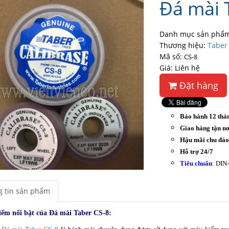
Đá mài 
Danh mục sản phẩm
Thương hiệu:
Taber
Mã số:
CS-8
Giá: Liên hệ
Đặt hàng
Bảo hành 12 thá
Giao hàng tận nơ
Hậu mãi chu đá
Hỗ trợ 24/7
Tiêu chuẩn
: DIN
 tin sản phẩm
iểm nổi bật của Đá mài Taber CS-8: