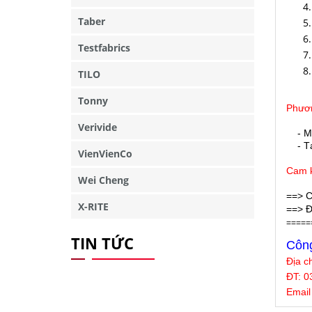
Taber
Testfabrics
TILO
Tonny
Phươn
Verivide
- M
- Tại
VienVienCo
Cam k
Wei Cheng
==> C
X-RITE
==> Đ
=====
TIN TỨC
Công
Địa c
ĐT: 0
Email