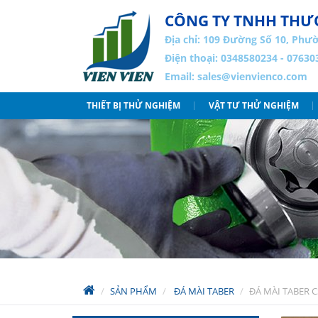
CÔNG TY TNHH THƯƠ
Địa chỉ:
109 Đường Số 10, Phườ
Điện thoại: 0348580234 - 07630
Email:
sales@vienvienco.com
THIẾT BỊ THỬ NGHIỆM
VẬT TƯ THỬ NGHIỆM
SẢN PHẨM
ĐÁ MÀI TABER
ĐÁ MÀI TABER C