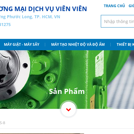
TRANG CHỦ
GI
NG MẠI DỊCH VỤ VIÊN VIÊN
ng Phước Long, TP. HCM, VN
31275
MÁY GIẶT - MÁY SẤY
MÁY TẠO NHIỆT ĐỘ VÀ ĐỘ ẨM
THIẾT BỊ
Sản Phẩm
S-8