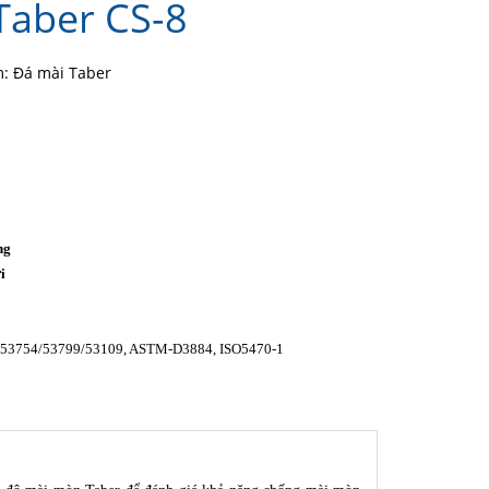
Taber CS-8
: Đá mài Taber
ng
i
o
-53754/53799/53109, ASTM-D3884, ISO5470-1