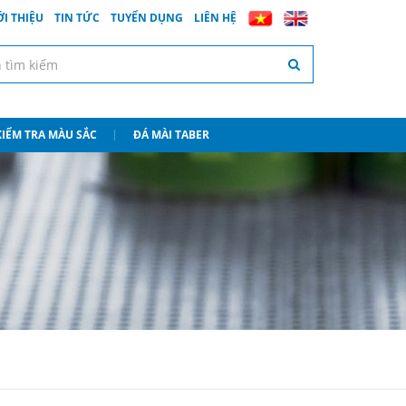
ỚI THIỆU
TIN TỨC
TUYỂN DỤNG
LIÊN HỆ
 KIỂM TRA MÀU SẮC
ĐÁ MÀI TABER