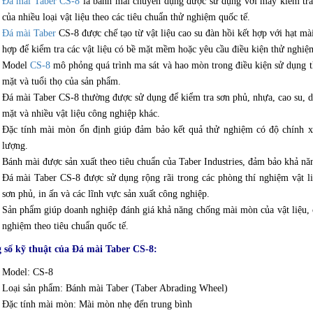
Đá mài Taber CS-8
là bánh mài chuyên dụng được sử dụng với máy kiểm tr
của nhiều loại vật liệu theo các tiêu chuẩn thử nghiệm quốc tế.
Đá mài Taber
CS-8 được chế tạo từ vật liệu cao su đàn hồi kết hợp với hạt mà
hợp để kiểm tra các vật liệu có bề mặt mềm hoặc yêu cầu điều kiện thử nghiệm
Model
CS-8
mô phỏng quá trình ma sát và hao mòn trong điều kiện sử dụng t
mặt và tuổi thọ của sản phẩm.
Đá mài Taber CS-8 thường được sử dụng để kiểm tra sơn phủ, nhựa, cao su, da, 
mặt và nhiều vật liệu công nghiệp khác.
Đặc tính mài mòn ổn định giúp đảm bảo kết quả thử nghiệm có độ chính xác
lượng.
Bánh mài được sản xuất theo tiêu chuẩn của Taber Industries, đảm bảo khả nă
Đá mài Taber CS-8 được sử dụng rộng rãi trong các phòng thí nghiệm vật liệ
sơn phủ, in ấn và các lĩnh vực sản xuất công nghiệp.
Sản phẩm giúp doanh nghiệp đánh giá khả năng chống mài mòn của vật liệu, c
nghiệm theo tiêu chuẩn quốc tế.
 số kỹ thuật của Đá mài Taber CS-8:
Model: CS-8
Loại sản phẩm: Bánh mài Taber (Taber Abrading Wheel)
Đặc tính mài mòn: Mài mòn nhẹ đến trung bình