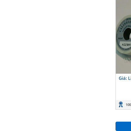
Giá: 
100