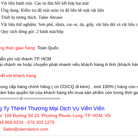
Vật liệu bánh mài: Cao su đàn hồi kết hợp hạt mài
Ứng dụng: Kiểm tra độ mài mòn và độ bền bề mặt vật liệu
Thiết bị tương thích: Taber Abraser
Vật liệu thử nghiệm: Sơn phủ, nhựa, cao su, da, giấy, vật liệu dệt và vật liệu 
Quy cách đóng gói: 2 bánh mài/hộp
g thức giao hàng:
Toàn Quốc.
iễn phí nội thành TP. HCM
 chành xe hoặc chuyển phát nhanh nếu khách hàng ở tỉnh (khách hàn
ết với khách hàng:
ung cấp hàng chính hãng ( có CO/CQ đi kèm) , mới 100% ( hàng còn n
ảm bảo quyền lợi của khách hàng khi mua sản phẩm còn trong thời gian
========= /// =================
 Ty TNHH Thương Mại Dịch Vụ Viên Viên
hỉ: 109 Đường Số 10, Phường Phước Long, TP. HCM, VN
34 858 0234 - 076 303 1275
 : Sales@
vienvienco
.com