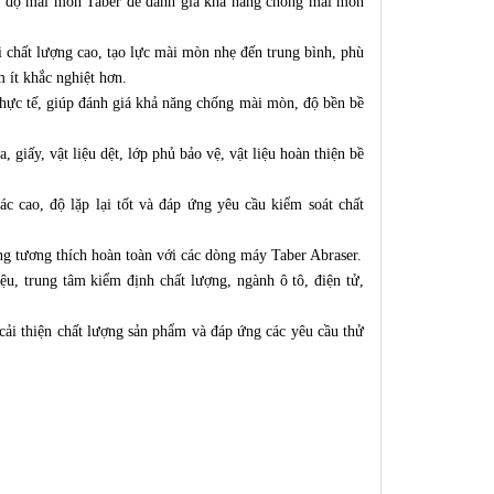
a độ mài mòn Taber để đánh giá khả năng chống mài mòn
i chất lượng cao, tạo lực mài mòn nhẹ đến trung bình, phù
 ít khắc nghiệt hơn.
hực tế, giúp đánh giá khả năng chống mài mòn, độ bền bề
giấy, vật liệu dệt, lớp phủ bảo vệ, vật liệu hoàn thiện bề
 cao, độ lặp lại tốt và đáp ứng yêu cầu kiểm soát chất
ng tương thích hoàn toàn với các dòng máy Taber Abraser.
u, trung tâm kiểm định chất lượng, ngành ô tô, điện tử,
ải thiện chất lượng sản phẩm và đáp ứng các yêu cầu thử