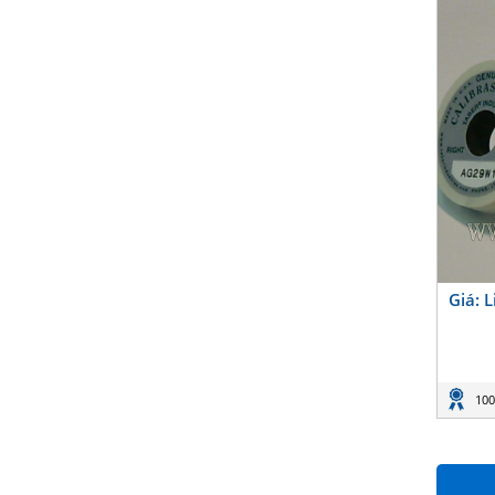
Giá: 
100