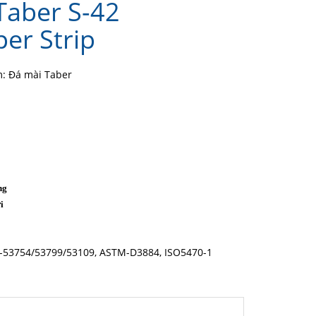
Taber S-42
er Strip
: Đá mài Taber
ng
i
o
-53754/53799/53109, ASTM-D3884, ISO5470-1