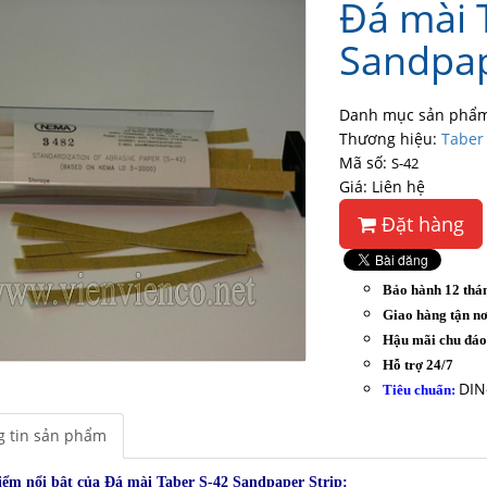
Đá mài 
Sandpap
Danh mục sản phẩm
Thương hiệu:
Taber
Mã số:
S-42
Giá: Liên hệ
Đặt hàng
Bảo hành 12 thá
Giao hàng tận nơ
Hậu mãi chu đá
Hỗ trợ 24/7
DIN
Tiêu chuẩn:
 tin sản phẩm
iểm nổi bật của Đá mài Taber S-42 Sandpaper Strip: