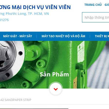
TRANG CHỦ
GI
NG MẠI DỊCH VỤ VIÊN VIÊN
ng Phước Long, TP. HCM, VN
31275
MÁY GIẶT - MÁY SẤY
MÁY TẠO NHIỆT ĐỘ VÀ ĐỘ ẨM
THIẾT BỊ
Sản Phẩm
-42 SANDPAPER STRIP