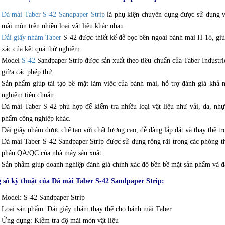
Đá mài Taber S-42 Sandpaper Strip
là phụ kiện chuyên dụng được sử dụng v
mài mòn trên nhiều loại vật liệu khác nhau.
Dải giấy nhám Taber
S-42 được thiết kế để bọc bên ngoài bánh mài H-18, gi
xác của kết quả thử nghiệm.
Model
S-42
Sandpaper Strip được sản xuất theo tiêu chuẩn của Taber Industri
giữa các phép thử.
Sản phẩm giúp tái tạo bề mặt làm việc của bánh mài, hỗ trợ đánh giá khả 
nghiệm tiêu chuẩn.
Đá mài Taber S-42 phù hợp để kiểm tra nhiều loại vật liệu như vải, da, nhựa
phẩm công nghiệp khác.
Dải giấy nhám được chế tạo với chất lượng cao, dễ dàng lắp đặt và thay thế tr
Đá mài Taber S-42 Sandpaper Strip được sử dụng rộng rãi trong các phòng th
phận QA/QC của nhà máy sản xuất.
Sản phẩm giúp doanh nghiệp đánh giá chính xác độ bền bề mặt sản phẩm và đáp
 số kỹ thuật của Đá mài Taber S-42 Sandpaper Strip:
Model: S-42 Sandpaper Strip
Loại sản phẩm: Dải giấy nhám thay thế cho bánh mài Taber
Ứng dụng: Kiểm tra độ mài mòn vật liệu