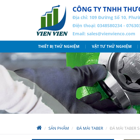
CÔNG TY TNHH THƯƠ
Địa chỉ:
109 Đường Số 10, Phườ
Điện thoại: 0348580234 - 07630
Email:
sales@vienvienco.com
THIẾT BỊ THỬ NGHIỆM
VẬT TƯ THỬ NGHIỆM
SẢN PHẨM
ĐÁ MÀI TABER
ĐÁ MÀI TABER S