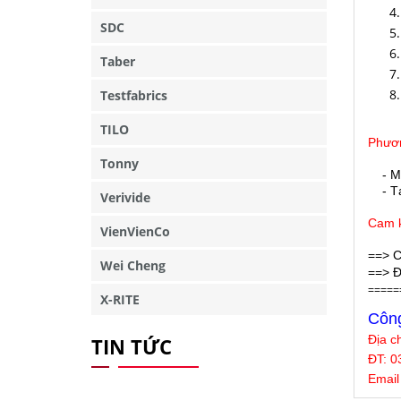
SDC
Taber
Testfabrics
TILO
Phươn
Tonny
- M
- Tại
Verivide
Cam k
VienVienCo
==> C
Wei Cheng
==> Đ
=====
X-RITE
Công
Địa c
TIN TỨC
ĐT: 0
Email