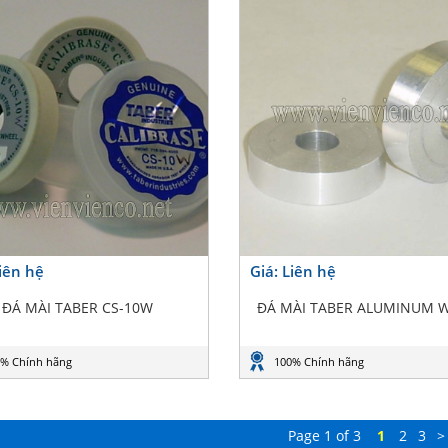
Liên hệ
Giá: Liên hệ
ĐÁ MÀI TABER CS-10W
ĐÁ MÀI TABER ALUMINUM 
% Chính hãng
100% Chính hãng
Page 1 of 3
1
2
3
>