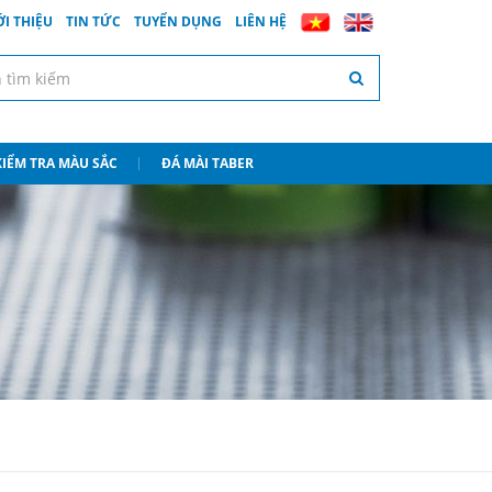
ỚI THIỆU
TIN TỨC
TUYỂN DỤNG
LIÊN HỆ
 KIỂM TRA MÀU SẮC
ĐÁ MÀI TABER