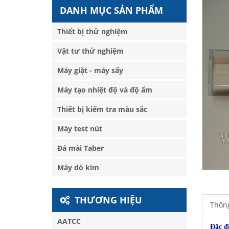
DANH MỤC SẢN PHẨM
Thiết bị thử nghiệm
Vật tư thử nghiệm
Máy giặt - máy sấy
Máy tạo nhiệt độ và độ ẩm
Thiết bị kiểm tra màu sắc
Máy test nút
Đá mài Taber
Máy dò kim
THƯƠNG HIỆU
Thông
AATCC
Đặc đ