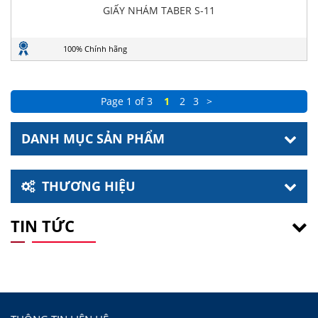
GIẤY NHÁM TABER S-11
100% Chính hãng
Page 1 of 3
1
2
3
>
DANH MỤC SẢN PHẨM
THƯƠNG HIỆU
TIN TỨC