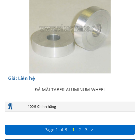
Giá: Liên hệ
ĐÁ MÀI TABER ALUMINUM WHEEL
100% Chính hãng
Page 1 of 3
1
2
3
>