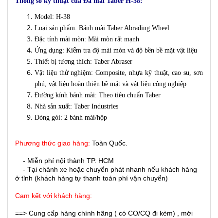
Thông số kỹ thuật của Đá mài Taber H-38:
Model: H-38
Loại sản phẩm: Bánh mài Taber Abrading Wheel
Đặc tính mài mòn: Mài mòn rất mạnh
Ứng dụng: Kiểm tra độ mài mòn và độ bền bề mặt vật liệu
Thiết bị tương thích: Taber Abraser
Vật liệu thử nghiệm: Composite, nhựa kỹ thuật, cao su, sơn
phủ, vật liệu hoàn thiện bề mặt và vật liệu công nghiệp
Đường kính bánh mài: Theo tiêu chuẩn Taber
Nhà sản xuất: Taber Industries
Đóng gói: 2 bánh mài/hộp
Phương thức giao hàng:
Toàn Quốc.
- Miễn phí nội thành TP. HCM
- Tại chành xe hoặc chuyển phát nhanh nếu khách hàng
ở tỉnh (khách hàng tự thanh toán phí vận chuyển)
Cam kết với khách hàng:
==> Cung cấp hàng chính hãng ( có CO/CQ đi kèm) , mới