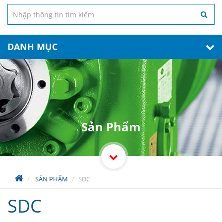
DANH MỤC
Sản Phẩm
SẢN PHẨM
SDC
SDC