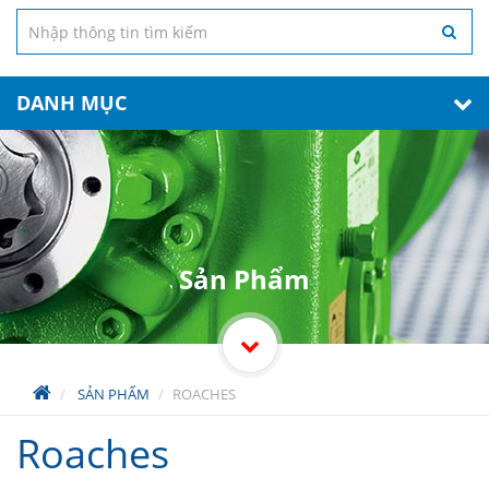
DANH MỤC
Sản Phẩm
SẢN PHẨM
ROACHES
Roaches