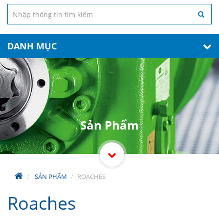
DANH MỤC
Sản Phẩm
SẢN PHẨM
ROACHES
Roaches